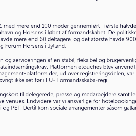
, med mere end 100 møder gennemført i første halvdel a
havn og Horsens i løbet af formandskabet. De politisk
avde mere end 60 deltagere, og det største havde 900 d
g Forum Horsens i Jylland.
sen og serviceringen af en stabil, fleksibel og brugerv
ataindsamlingskrav. Platformen etouches blev anvendt t
agement-platform der, ud over registreringsdelen, var i
øvrigt ikke set før i EU- Formandsskabs-regi.
ngskort til delegerede, presse og medarbejdere samt l
e venues. Endvidere var vi ansvarlige for hotelbooking
i og PET. Dertil kom sociale arrangementer såsom galla