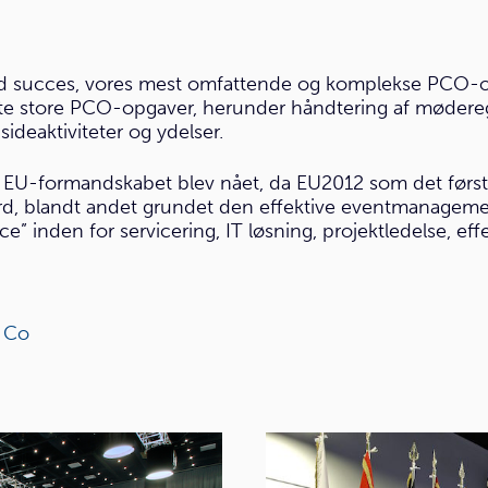
d succes, vores mest omfattende og komplekse PCO-opg
øfte store PCO-opgaver, herunder håndtering af møderegis
sideaktiviteter og ydelser.
ge EU-formandskabet blev nået, da EU2012 som det før
rd, blandt andet grundet den effektive eventmanagemen
e” inden for servicering, IT løsning, projektledelse, ef
 Co