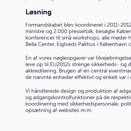
Løsning
Formandskabet blev koordineret i 2011-2012
ministre og 2.000 pressefolk, besøgte Køben
konferencer til små workshops; alle møder h
Bella Center, Eigtveds Pakhus i København o
En af vores nøgleopgaver var tilvejebringel
leve op til EU2012s strenge sikkerheds- og d
akkreditering. Brugen af én central eventman
de nævnte enheder effektivt og enkelt var i 
Vi håndterede design og produktion af adga
og adgangskontrolfunktioner på de respektiv
koordinering med sikkerhedspersonale, polit
opsætning af websites m.m.