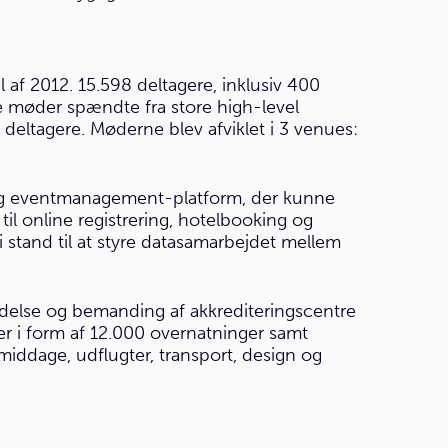
f 2012. 15.598 deltagere, inklusiv 400
e møder spændte fra store high-level
eltagere. Møderne blev afviklet i 3 venues:
enlig eventmanagement-platform, der kunne
il online registrering, hotelbooking og
 stand til at styre datasamarbejdet mellem
edelse og bemanding af akkrediteringscentre
er i form af 12.000 overnatninger samt
middage, udflugter, transport, design og