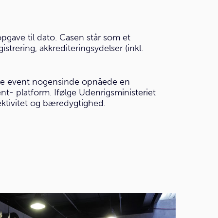
ave til dato. Casen står som et
trering, akkrediteringsydelser (inkl.
ste event nogensinde opnåede en
t- platform. Ifølge Udenrigsministeriet
fektivitet og bæredygtighed.