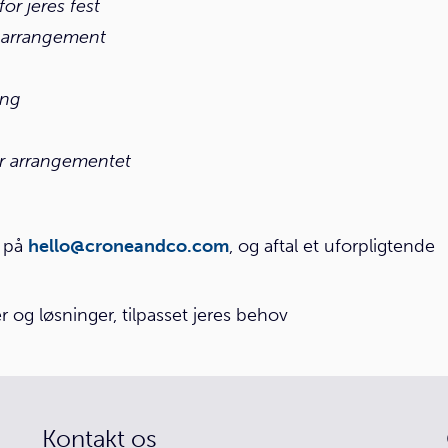
or jeres fest
s arrangement
ing
er arrangementet
l på
hello@croneandco.com
, og aftal et uforpligtende
er og løsninger, tilpasset jeres behov
Kontakt os