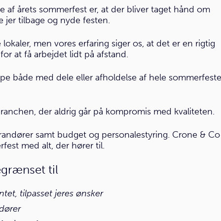
e af årets sommerfest er, at der bliver taget hånd om
 jer tilbage og nyde festen.
okaler, men vores erfaring siger os, at det er en rigtig
r at få arbejdet lidt på afstand.
jælpe både med dele eller afholdelse af hele sommerfest
ranchen, der aldrig går på kompromis med kvaliteten.
everandører samt budget og personalestyring. Crone & Co
fest med alt, der hører til.
egrænset til
et, tilpasset jeres ønsker
ndører