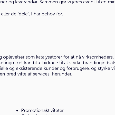
tner og leverandør. Sammen gør vi jeres event til en m
ler de ’dele’, I har behov for.
 oplevelser som katalysatorer for at nå virksomheders, 
tingmixet kan bl.a. bidrage til at styrke brandingindsa
ielle og eksisterende kunder og forbrugere, og styrke v
en bred vifte af services, herunder.
Promotionaktiviteter